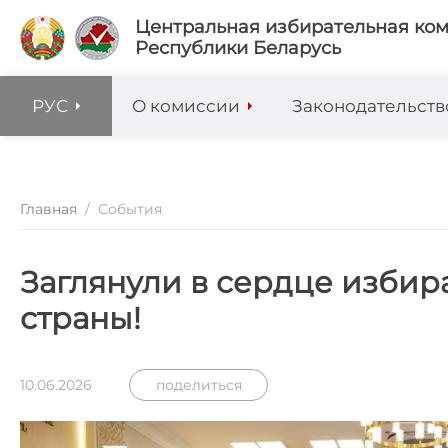
Центральная избирательная ко
Республики Беларусь
РУС
О комиссии
Законодательств
Главная
/
События
Заглянули в сердце избир
страны!
10.06.2026
поделиться