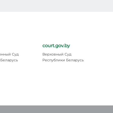
court.gov.by
pr
онный Суд
Верховный Суд
Ге
 Беларусь
Республики Беларусь
Ре