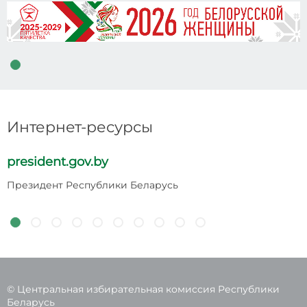
Интернет-ресурсы
president.gov.by
p
Президент Республики Беларусь
Н
Р
© Центральная избирательная комиссия Республики
Беларусь