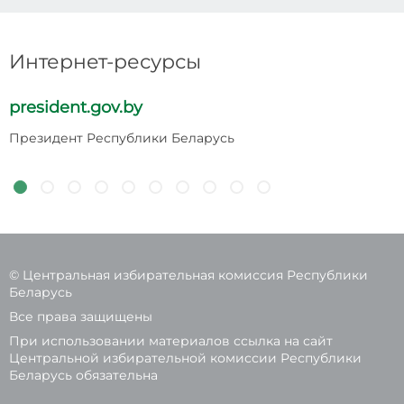
Интернет-ресурсы
president.gov.by
p
Президент Республики Беларусь
Н
Р
© Центральная избирательная комиссия Республики
Беларусь
Все права защищены
При использовании материалов ссылка на сайт
Центральной избирательной комиссии Республики
Беларусь обязательна