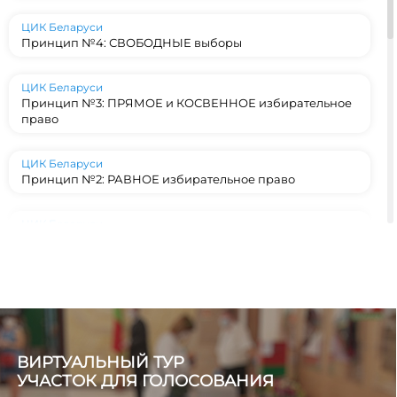
ЦИК Беларуси
Принцип №4: СВОБОДНЫЕ выборы
ЦИК Беларуси
Принцип №3: ПРЯМОЕ и КОСВЕННОЕ избирательное
право
ЦИК Беларуси
Принцип №2: РАВНОЕ избирательное право
ЦИК Беларуси
Принцип №1: ВСЕОБЩЕЕ избирательное право
ЦИК Беларуси
Конституционный фундамент: на каких принципах
строятся выборы в Беларуси?
ВИРТУАЛЬНЫЙ ТУР
ЦИК Беларуси
#ЭкспертноеМнение
УЧАСТОК ДЛЯ ГОЛОСОВАНИЯ