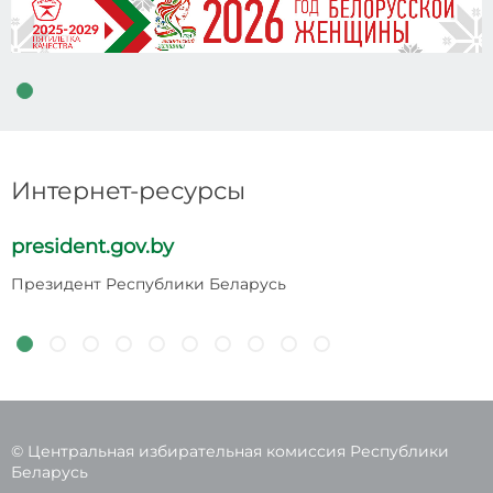
Интернет-ресурсы
president.gov.by
p
Президент Республики Беларусь
Н
Р
© Центральная избирательная комиссия Республики
Беларусь