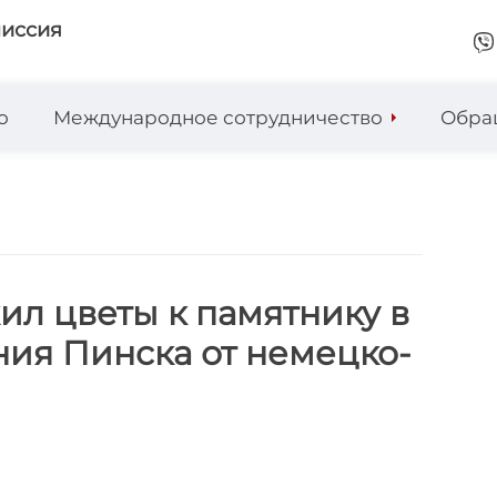
миссия
о
Международное сотрудничество
Обра
л цветы к памятнику в
ния Пинска от немецко-