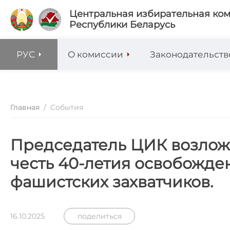
Центральная избирательная ко
Республики Беларусь
РУС
О комиссии
Законодательств
Главная
/
События
Председатель ЦИК возложи
честь 40-летия освобожде
фашистских захватчиков.
16.10.2025
поделиться