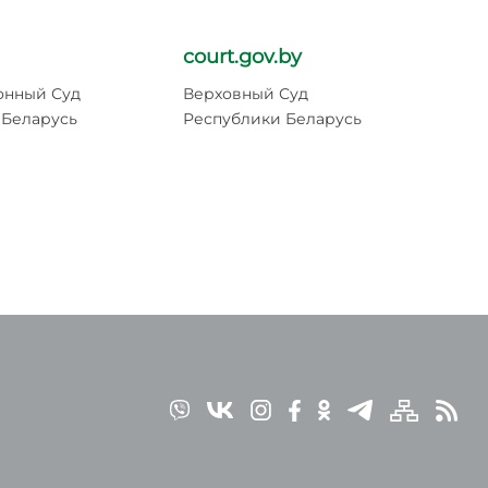
court.gov.by
pr
онный Суд
Верховный Суд
Ге
 Беларусь
Республики Беларусь
Ре