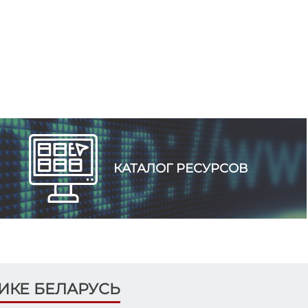
ЦИК Беларуси
#ЭкспертноеМнение
ЦИК Беларуси
Центральные избирательные комиссии Беларуси
и Кыргызстана активно развивают двустороннее
взаимодействие и обмениваются опытом в сфере
обучения организаторов выборов и правового
просвещения граждан.
ЦИК Беларуси
Какой национальный символ Беларуси выбирает
КАТАЛОГ РЕСУРСОВ
молодежь?
ЛИКЕ БЕЛАРУСЬ