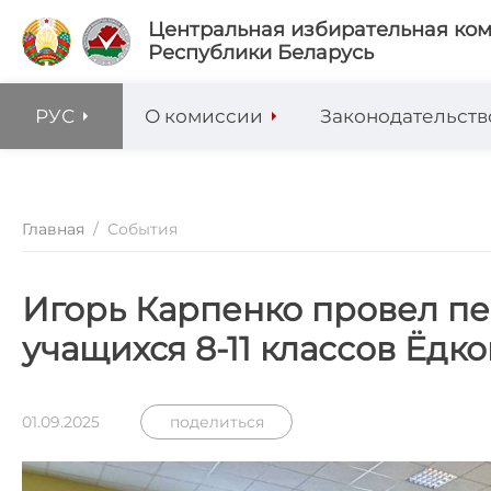
Центральная избирательная ко
Республики Беларусь
РУС
О комиссии
Законодательств
Главная
/
События
Игорь Карпенко провел пе
учащихся 8-11 классов Ёдк
01.09.2025
поделиться