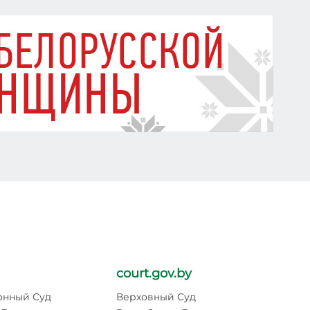
court.gov.by
pr
онный Суд
Верховный Суд
Ге