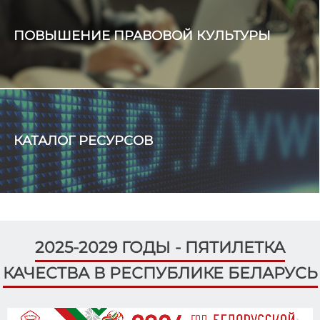
взаимодействие и обмениваются опытом в сфере
обучения организаторов выборов и правового
ПОВЫШЕНИЕ ПРАВОВОЙ КУЛЬТУРЫ
просвещения граждан.
ЦИК Беларуси
Какой национальный символ Беларуси выбирает
молодежь?
КАТАЛОГ РЕСУРСОВ
2025-2029 ГОДЫ - ПЯТИЛЕТКА
КАЧЕСТВА В РЕСПУБЛИКЕ БЕЛАРУСЬ