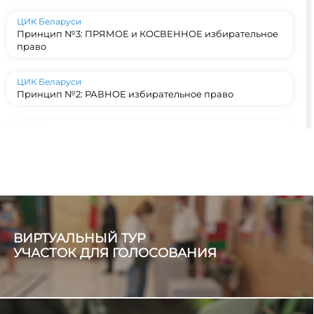
ЦИК Беларуси
Принцип №3: ПРЯМОЕ и КОСВЕННОЕ избирательное
право
ЦИК Беларуси
Принцип №2: РАВНОЕ избирательное право
ЦИК Беларуси
Принцип №1: ВСЕОБЩЕЕ избирательное право
ЦИК Беларуси
Конституционный фундамент: на каких принципах
строятся выборы в Беларуси?
ВИРТУАЛЬНЫЙ ТУР
ЦИК Беларуси
#ЭкспертноеМнение
УЧАСТОК ДЛЯ ГОЛОСОВАНИЯ
ЦИК Беларуси
Центральные избирательные комиссии Беларуси и
Кыргызстана активно развивают двустороннее