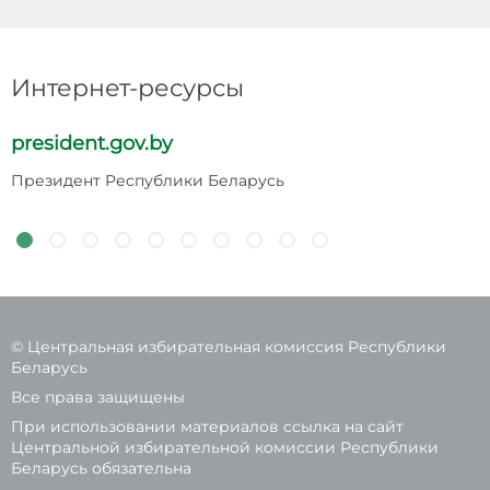
Интернет-ресурсы
president.gov.by
p
Президент Республики Беларусь
Н
Р
© Центральная избирательная комиссия Республики
Беларусь
Все права защищены
При использовании материалов ссылка на сайт
Центральной избирательной комиссии Республики
Беларусь обязательна