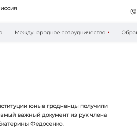
миссия
о
Международное сотрудничество
Обра
нституции юные гродненцы получили
самый важный документ из рук члена
Екатерины Федосенко.