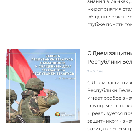
знания в рамках 
мероприятия стал
общение с экспер
глубже понять то
С Днем защитни
Республики Бел
23.02.2026
С Днем защитник
Республики Белар
имеет особое зна
- фундамент, на 
и реализуется пр
защитником - знач
созидательным тр