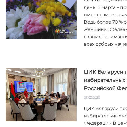
день! 8 марта – 
имеет самое прям
Ведь более 70 % 
женщины. Желаем
взаимопонимания,
всех добрых начи
ЦИК Беларуси 
избирательных 
Российской Фе
05.03.2026
ЦИК Беларуси по
избирательных к
Федерации В цен