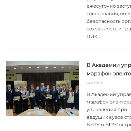
ежесуточно засту
голосования, обе
безопасность орг
сохранность и тр
ЦИК...
В Академии уп
марафон электо
24.02.2026
В Академии упра
марафон электора
управления при 
ведущих вузов ст
БНТУ и БГЭУ встр