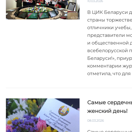
10.03.2026
В ЦИК Беларуси д
страны торжестве
отличники учебы,
представители м
и общественной 
всебелорусской 
Беларуси!», приу
комментарии жур
отметила, что для
Самые сердечн
женский день!
08.03.2026
Самые сердечные