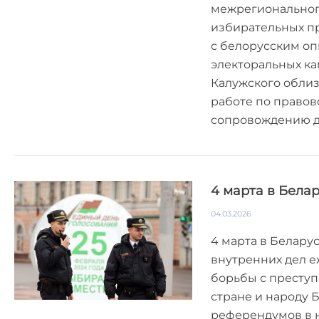
межрегиональног
избирательных пр
с белорусским о
электоральных ка
Калужского обли
работе по право
сопровождению де
4 марта в Бела
04.03.2026
4 марта в Белару
внутренних дел е
борьбы с преступ
стране и народу 
референдумов в 