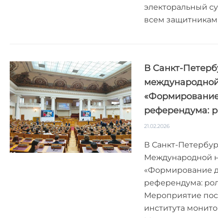
электоральный су
всем защитникам О
В Санкт-Петерб
международной
«Формирование 
референдума: 
21.02.2026
В Санкт-Петербур
Международной н
«Формирование д
референдума: ро
Мероприятие пос
института монит