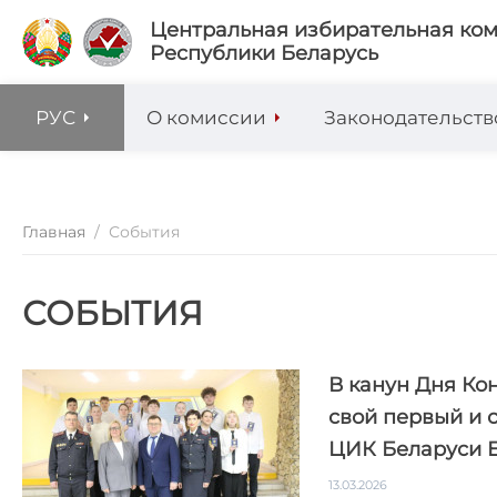
Центральная избирательная ко
Республики Беларусь
РУС
О комиссии
Законодательств
Главная
/
События
СОБЫТИЯ
В канун Дня Ко
свой первый и 
ЦИК Беларуси 
13.03.2026