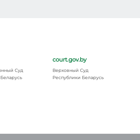
court.gov.by
pr
онный Суд
Верховный Суд
Ге
 Беларусь
Республики Беларусь
Ре