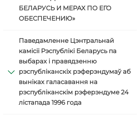
БЕЛАРУСЬ И МЕРАХ ПО ЕГО
ОБЕСПЕЧЕНИЮ»
Паведамленне Цэнтральнай
камісіі Рэспублікі Беларусь па
выбарах і правядзенню
рэспубліканскіх рэферэндумаў аб
выніках галасавання на
рэспубліканскім рэферэндуме 24
лістапада 1996 года