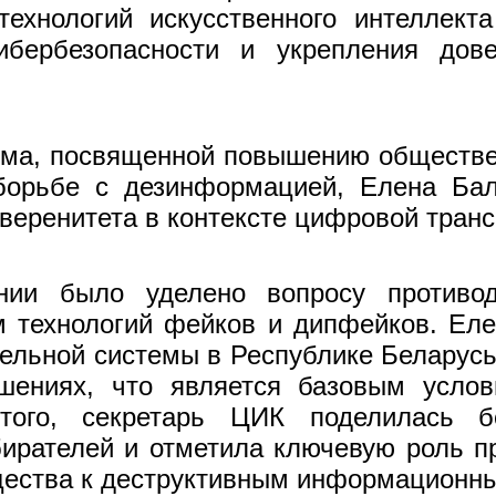
ехнологий искусственного интеллект
ибербезопасности и укрепления дов
ума, посвященной повышению обществен
борьбе с дезинформацией, Елена Бал
веренитета в контексте цифровой тран
нии было уделено вопросу противод
 технологий фейков и дипфейков. Еле
ельной системы в Республике Беларусь
ениях, что является базовым услов
 того, секретарь ЦИК поделилась б
бирателей и отметила ключевую роль п
ества к деструктивным информационны