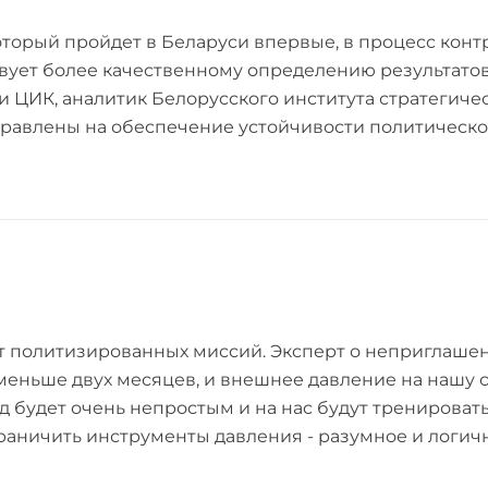
оторый пройдет в Беларуси впервые, в процесс кон
вует более качественному определению результатов.
и ЦИК, аналитик Белорусского института стратегич
авлены на обеспечение устойчивости политическог
т политизированных миссий. Эксперт о неприглашен
меньше двух месяцев, и внешнее давление на нашу ст
год будет очень непростым и на нас будут тренирова
раничить инструменты давления - разумное и логичн