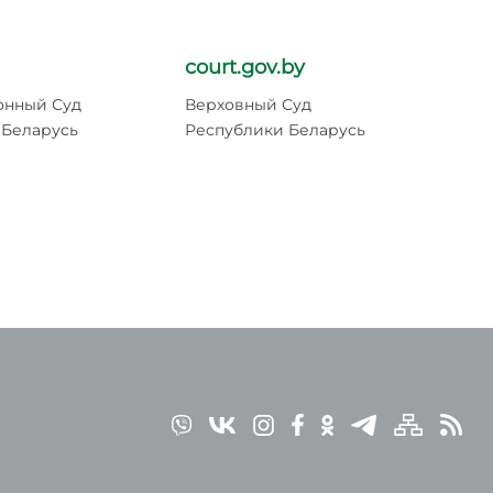
court.gov.by
pr
онный Суд
Верховный Суд
Ге
 Беларусь
Республики Беларусь
Ре