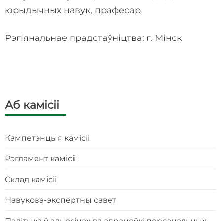
юрыдычных навук, прафесар
Рэгіянальнае прадстаўніцтва: г. Мінск
Аб камiсii
Кампетэнцыя камісіі
Рэгламент камісіі
Склад камісіі
Навукова-экспертны савет
Палітыка ў адносінах да апрацоўкі персанальных