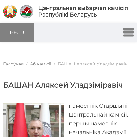
Цэнтральная выбарчая камісія
Рэспублікі Беларусь
БЕЛ
Галоўная
/
Аб камiсii
/
БАШАН Аляксей Уладзіміравіч
БАШАН Аляксей Уладзіміравіч
наместнік Старшыні
Цэнтральнай камісіі,
першы намеснік
начальніка Акадэміі