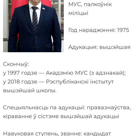
МУС, палкоўнік
міліцыі
Год нараджэння: 1975
Адукацыя: вышэйшая
Скончыў:
у 1997 годзе — Акадэмію МУС (з адзнакай);
у 2018 годзе — Рэспубліканскі інстытут
вышэйшай школы.
Спецыяльнасць па адукацыі: правазнаўства,
кіраванне ў сістэме вышэйшай адукацыі
Навуковая ступень, званне: кандыдат