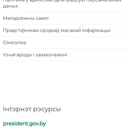
даных
Маладзёжны савет
Прадстаўнікам сродкаў масавай інфармацыі
Сімволіка
Узнагароды і заахвочванні
Інтэрнэт рэсурсы
president.gov.by
p